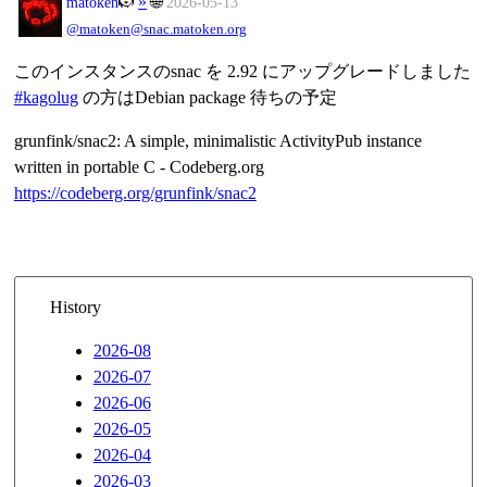
»
🌐
matoken
2026-05-13
@matoken@snac.matoken.org
このインスタンスのsnac を 2.92 にアップグレードしました
#kagolug
の方はDebian package 待ちの予定
grunfink/snac2: A simple, minimalistic ActivityPub instance
written in portable C - Codeberg.org
https://codeberg.org/grunfink/snac2
History
2026-08
2026-07
2026-06
2026-05
2026-04
2026-03