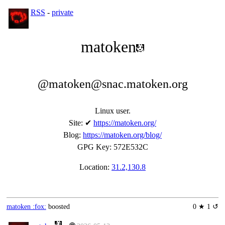
RSS
-
private
matoken
@matoken@snac.matoken.org
Linux user.
Site
:
✔
https://matoken.org/
Blog
:
https://matoken.org/blog/
GPG Key
:
572E532C
Location:
31.2,130.8
matoken :fox:
boosted
0 ★ 1 ↺