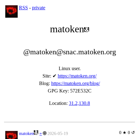
RSS
-
private
matoken
@matoken@snac.matoken.org
Linux user.
Site
:
✔
https://matoken.org/
Blog
:
https://matoken.org/blog/
GPG Key
:
572E532C
Location:
31.2,130.8
0 ★ 0 ↺
»
🌐
matoken
2026-05-19