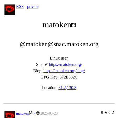
RSS
-
private
matoken
@matoken@snac.matoken.org
Linux user.
Site
:
✔
https://matoken.org/
Blog
:
https://matoken.org/blog/
GPG Key
:
572E532C
Location:
31.2,130.8
0 ★ 0 ↺
»
🌐
matoken
2026-05-28