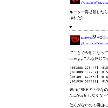
@matoken@snac.ma
ルーター再起動したら
壊れた?
...
»
🌐
matoken
20
@matoken@snac.ma
てことで今朝になって
dmesgはこんな感じで
[361888.278447] r815
[361889.112259] r815
[361891.670663] r815
[361936.537732] r815
裏山に登るの面倒なのでま
NICが反応しなくな
仕方がないので裏山に登る 