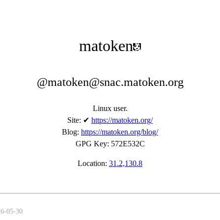
matoken
@matoken@snac.matoken.org
Linux user.
Site
:
✔
https://matoken.org/
Blog
:
https://matoken.org/blog/
GPG Key
:
572E532C
Location:
31.2,130.8
26-05-30