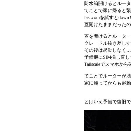
防水箱開けるとルーターは
てことで家に帰ると繋
fast.comを試すとdo
蓋開けたままだったの
蓋を開けるとルーター
クレードル抜き差しす
その後は起動しなく…
予備機にSIM挿し直して起動
Tailscaleでスマ
てことでルーターが壊
家に帰ってからも起動
とはいえ予備で復旧で