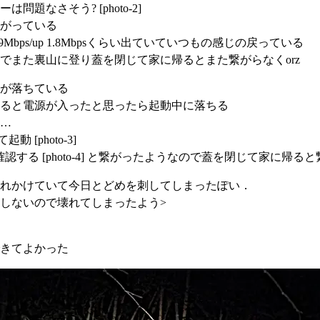
問題なさそう? [photo-2]
がっている
wn 9Mbps/up 1.8Mbpsくらい出ていていつもの感じの戻っている
でまた裏山に登り蓋を閉じて家に帰るとまた繋がらなくorz
が落ちている
ると電源が入ったと思ったら起動中に落ちる
…
 [photo-3]
ホから確認する [photo-4] と繋がったようなので蓋を閉じて家に帰
れかけていて今日とどめを刺してしまったぽい．
しないので壊れてしまったよう>
きてよかった