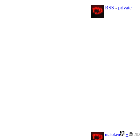
RSS
-
private
»
🌐
matoken
20