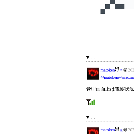
...
»
🌐
matoken
20
@matoken@snac.ma
管理画面上は電波状況
...
»
🌐
matoken
20