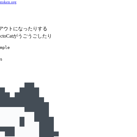
token.org
イムアウトになったりする
ctoCatがうごうごしたり
mple
s