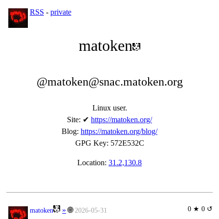
RSS
-
private
matoken
@matoken@snac.matoken.org
Linux user.
Site
:
✔
https://matoken.org/
Blog
:
https://matoken.org/blog/
GPG Key
:
572E532C
Location:
31.2,130.8
0 ★ 0 ↺
»
🌐
matoken
2026-05-31