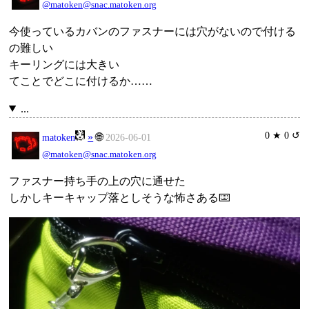
@matoken@snac.matoken.org
今使っているカバンのファスナーには穴がないので付ける
の難しい
キーリングには大きい
てことでどこに付けるか……
...
0 ★ 0 ↺
»
🌐
matoken
2026-06-01
@matoken@snac.matoken.org
ファスナー持ち手の上の穴に通せた
しかしキーキャップ落としそうな怖さある⌨️