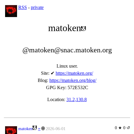
RSS
-
private
matoken
@matoken@snac.matoken.org
Linux user.
Site
:
✔
https://matoken.org/
Blog
:
https://matoken.org/blog/
GPG Key
:
572E532C
Location:
31.2,130.8
0 ★ 0 ↺
»
🌐
matoken
2026-06-01