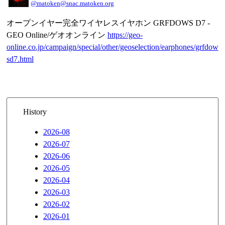
@matoken@snac.matoken.org
オープンイヤー完全ワイヤレスイヤホン GRFDOWS D7 -
GEO Online/ゲオオンライン
https://geo-
online.co.jp/campaign/special/other/geoselection/earphones/grfdow
sd7.html
History
2026-08
2026-07
2026-06
2026-05
2026-04
2026-03
2026-02
2026-01