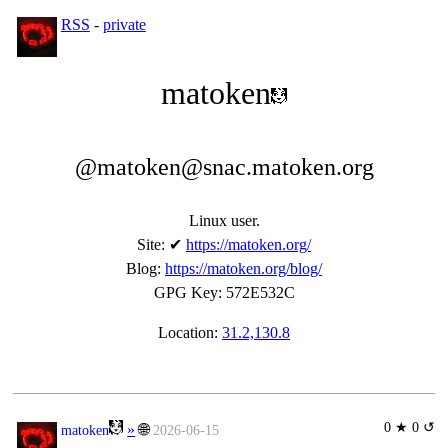
RSS
-
private
matoken
@matoken@snac.matoken.org
Linux user.
Site
:
✔
https://matoken.org/
Blog
:
https://matoken.org/blog/
GPG Key
:
572E532C
Location:
31.2,130.8
0 ★ 0 ↺
»
🌐
matoken
2026-06-15