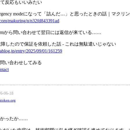
って反応もいいみたい
mergency modeになって「詰んだ…」と思ったときの話｜マクリン
e.com/makuring/n/n32fd843391ad
formから問い合わせて翌日には返信が来ている……
故障したので保証を依頼した話 - これは無駄遣いじゃない
enablog.jp/entry/2025/09/01/161259
問い合わせしてみる
ntact
26-06-18
token.org
かったか……