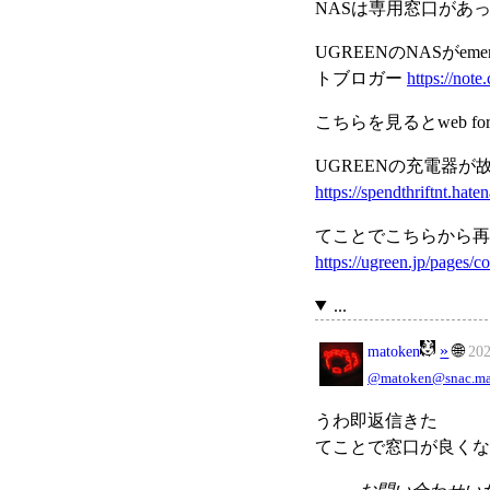
NASは専用窓口があ
UGREENのNASがe
トブロガー
https://not
こちらを見るとweb 
UGREENの充電器が
https://spendthriftnt.hat
てことでこちらから再
https://ugreen.jp/pages/co
...
»
🌐
matoken
20
@matoken@snac.ma
うわ即返信きた
てことで窓口が良くな