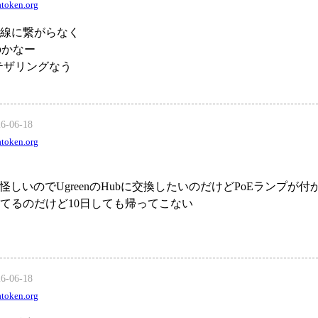
token.org
線に繋がらなく
なのかなー
テザリングなう
26-06-18
token.org
torが怪しいのでUgreenのHubに交換したいのだけどPoEランプが
てるのだけど10日しても帰ってこない
26-06-18
token.org