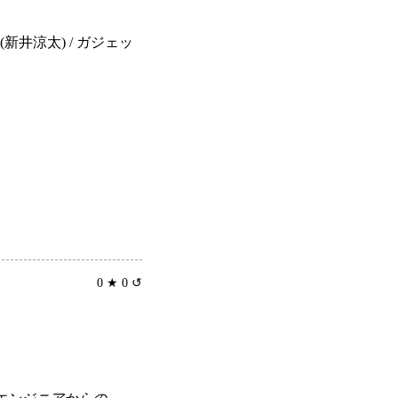
(新井涼太) / ガジェッ
0 ★ 0 ↺