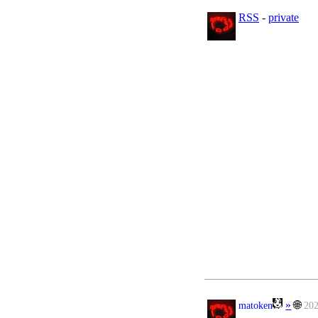
RSS
-
private
»
🌐
matoken
20