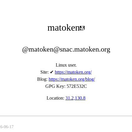
matoken
@matoken@snac.matoken.org
Linux user.
Site
:
✔
https://matoken.org/
Blog
:
https://matoken.org/blog/
GPG Key
:
572E532C
Location:
31.2,130.8
26-06-17