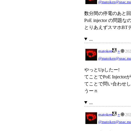
@matoken@snac.ma
数分間の停電のあと回
PoE injector の問題
とりあえずスマホBT
...
»
🌐
matoken
20
@matoken@snac.ma
やっとUpしたー!
てことでPoE Injec
てことで問い合わせし
うーｎ
...
»
🌐
matoken
20
@matoken@snac.ma