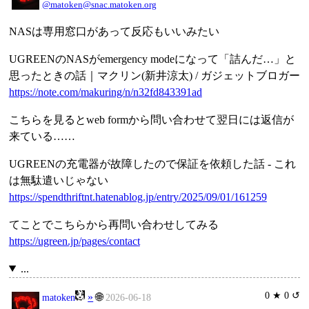
@matoken@snac.matoken.org
NASは専用窓口があって反応もいいみたい
UGREENのNASがemergency modeになって「詰んだ…」と
思ったときの話｜マクリン(新井涼太) / ガジェットブロガー
https://note.com/makuring/n/n32fd843391ad
こちらを見るとweb formから問い合わせて翌日には返信が
来ている……
UGREENの充電器が故障したので保証を依頼した話 - これ
は無駄遣いじゃない
https://spendthriftnt.hatenablog.jp/entry/2025/09/01/161259
てことでこちらから再問い合わせしてみる
https://ugreen.jp/pages/contact
...
0 ★ 0 ↺
»
🌐
matoken
2026-06-18