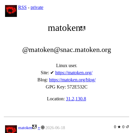
RSS
-
private
matoken
@matoken@snac.matoken.org
Linux user.
Site
:
✔
https://matoken.org/
Blog
:
https://matoken.org/blog/
GPG Key
:
572E532C
Location:
31.2,130.8
0 ★ 0 ↺
»
🌐
matoken
2026-06-18